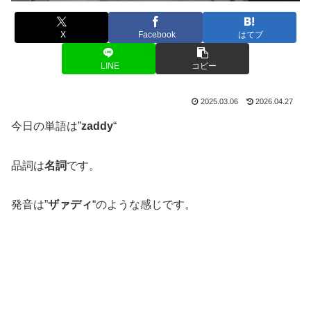
X
Facebook
はてブ
LINE
コピー
2025.03.06
2026.04.27
今日の単語は”
zaddy
“
品詞は
名詞
です。
発音は”
ザァディ
“のような感じです。