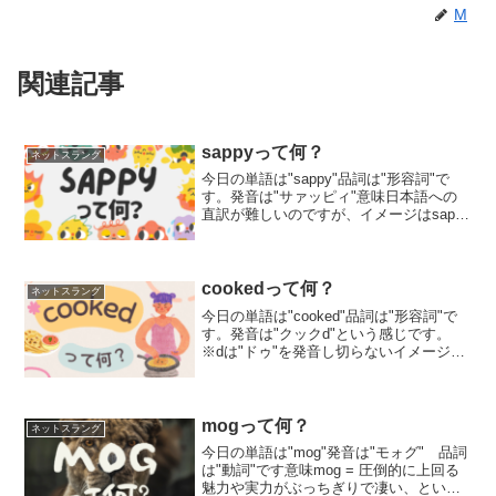
M
関連記事
sappyって何？
ネットスラング
今日の単語は"sappy"品詞は"形容詞"で
す。発音は"サァッピィ"意味日本語への
直訳が難しいのですが、イメージはsappy
= 感情がたかぶったemotionalと同じよう
な感じなのですが、それよりも過剰なニ
ュアンスがあります。周りがちょ...
cookedって何？
ネットスラング
今日の単語は"cooked"品詞は"形容詞"で
す。発音は"クックd"という感じです。
※dは"ドゥ"を発音し切らないイメージで
す前回"cook"の意味を紹介しました
が、"be動詞 + cooked"になるとまた意味
が変わります。意味be co...
mogって何？
ネットスラング
今日の単語は"mog"発音は"モォグ" 品詞
は"動詞"です意味mog = 圧倒的に上回る
魅力や実力がぶっちぎりで凄い、という