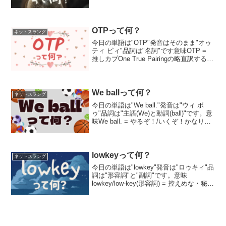
イメージ。受け身でもよく使います。get
mogged = 圧倒的に負ける使い方You're
so good at ...
OTPって何？
ネットスラング
今日の単語は"OTP"発音はそのまま"オゥ
ティ ピィ"品詞は"名詞"です意味OTP =
推しカプOne True Pairingの略直訳すると
「これこそが真実のペア」っていう感じ
実際の使い方Eliraがスカイツリーが推し
カプの色にライトア...
We ballって何？
ネットスラング
今日の単語は"We ball."発音は"ウィ ボ
ゥ"品詞は"主語(We)と動詞(ball)"です。意
味We ball. = やるぞ！/いくぞ！かなり新
しいスラングでLet's go!やLet's do it!と同
じような感じで使われてます。...
lowkeyって何？
ネットスラング
今日の単語は"lowkey"発音は"ロゥキィ"品
詞は"形容詞"と"副詞"です。意味
lowkey/low-key(形容詞) = 控えめな・秘密
のlowkey/low-key(副詞) = 地味に・密かに
公に言わず、心の中でひっそり思ってい
るイメ...