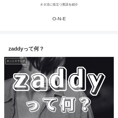
オタ活に役立つ英語を紹介
O-N-E
zaddyって何？
ネットスラング