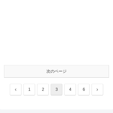
次のページ
前
次
1
2
3
4
6
へ
へ